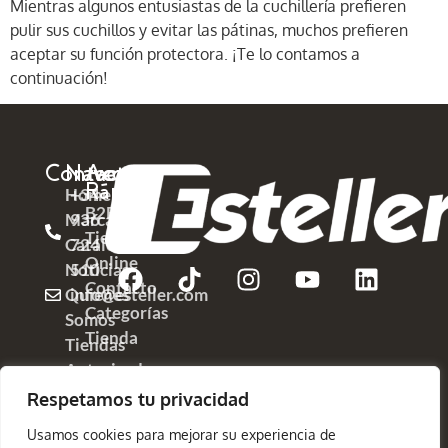
Mientras algunos entusiastas de la cuchillería prefieren
pulir sus cuchillos y evitar las pátinas, muchos prefieren
aceptar su función protectora. ¡Te lo contamos a
continuación!
Contacto
Navega
Acceso
Rápido
Home
+34
B2B
Marcas
936
Tienda
Catálogos
724
Online
Noticias
510
Contacto
Quienes
info@esteller.com
Categorías
Somos
Tienda
Tiendas
Autorizadas
Respetamos tu privacidad
Usamos cookies para mejorar su experiencia de