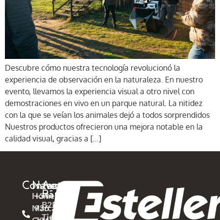
Descubre cómo nuestra tecnología revolucionó la
experiencia de observación en la naturaleza. En nuestro
evento, llevamos la experiencia visual a otro nivel con
demostraciones en vivo en un parque natural. La nitidez
con la que se veían los animales dejó a todos sorprendidos
Nuestros productos ofrecieron una mejora notable en la
calidad visual, gracias a […]
Contacto
Navega
Acceso
Rápido
Home
+34
B2B
Marcas
936
Tienda