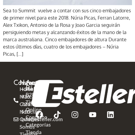
Sea to Summit vuelve a contar con sus cinco embajadores
de primer nivel para este 2018. Núria Picas, Ferran Latorre,
Alex Txikon, Antonio de la Rosa y Joao Garcia seguirán
persiguiendo metas y alcanzando éxitos de la mano de la
marca australiana. Cinco embajadores de altura Durante
estos últimos días, cuatro de los embajadores – Núria
Picas, […]
Contacto
Navega
Acceso
Rápido
Home
+34
B2B
Marcas
936
Tienda
Catálogos
724
Online
Noticias
510
Contacto
Quienes
info@esteller.com
Categorías
Somos
Tienda
Tiendas