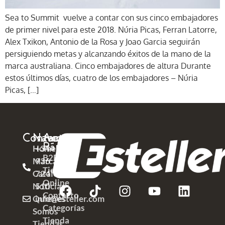
Sea to Summit vuelve a contar con sus cinco embajadores
de primer nivel para este 2018. Núria Picas, Ferran Latorre,
Alex Txikon, Antonio de la Rosa y Joao Garcia seguirán
persiguiendo metas y alcanzando éxitos de la mano de la
marca australiana. Cinco embajadores de altura Durante
estos últimos días, cuatro de los embajadores – Núria
Picas, […]
Contacto
Navega
Acceso
Rápido
Home
+34
B2B
Marcas
936
Tienda
Catálogos
724
Online
Noticias
510
Contacto
Quienes
info@esteller.com
Categorías
Somos
Tienda
Tiendas