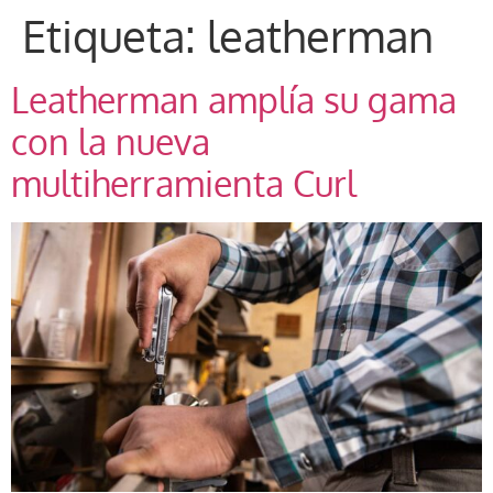
Etiqueta:
leatherman
Leatherman amplía su gama
con la nueva
multiherramienta Curl