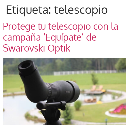
Etiqueta:
telescopio
Protege tu telescopio con la
campaña ‘Equípate’ de
Swarovski Optik