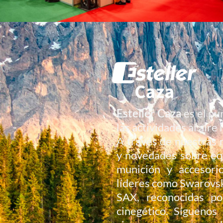
Esteller Caza
es el pu
las actividades al aire 
A través de nuestras 
y novedades sobre equi
munición y accesori
líderes como Swarovsk
SAX, reconocidas po
cinegético. Sígueno