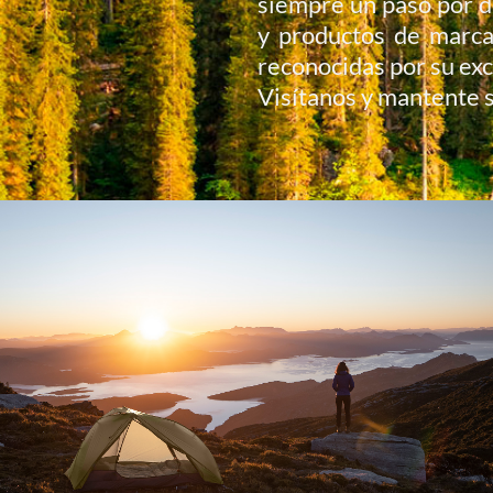
siempre un paso por d
y productos de marca
reconocidas por su exc
Visítanos y mantente 