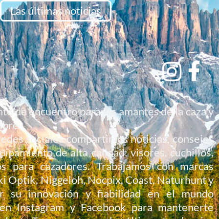
Las últimas noticias
nto de encuentro para los amantes de la caza y
libre.
redes sociales compartimos noticias, consejos
pamiento de alta calidad: visores, cuchillos,
os para cazadores. Trabajamos con marcas
i Optik, Niggeloh, Nocpix, Coast, Naturhunt y
r su innovación y fiabilidad en el mundo
s en Instagram y Facebook para mantenerte