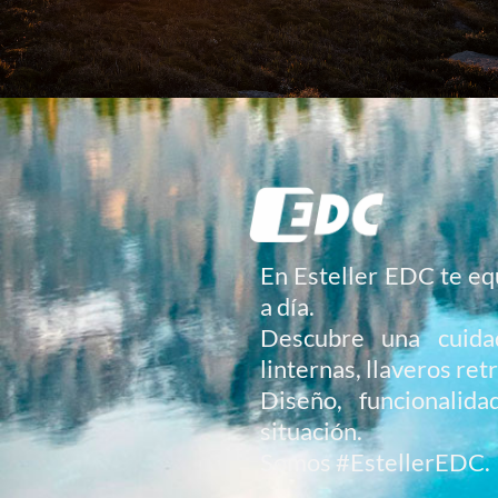
En Esteller EDC te eq
a día.
Descubre una cuidad
linternas, llaveros ret
Diseño, funcionalid
situación.
Somos #EstellerEDC.