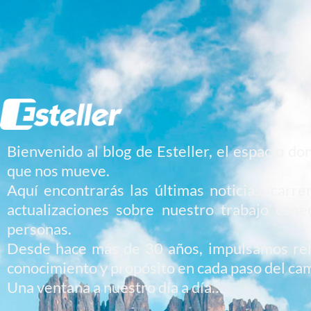
Bienvenido al blog de Esteller, el espacio d
que nos mueve.
Aquí encontrarás las últimas noticias, carre
actualizaciones sobre nuestro trabajo con
personas.
Desde hace más de 30 años, impulsamos rel
conocimiento y propósito en cada paso del ca
Una ventana a nuestro día a día…