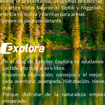
elante Te presentamos las últimas tendencias
s líderes como Swarovski Optik y Niggeloh,
elencia en óptica y correas para armas.
siempre un paso por delante.
En el blog de Esteller Explora te ayudamos
partido a tu vida al aire libre.
Encuentra inspiración, consejos y el mejor
cada aventura: acampada, hidratación, niev
más.
Porque disfrutar de la naturaleza empie
preparado.