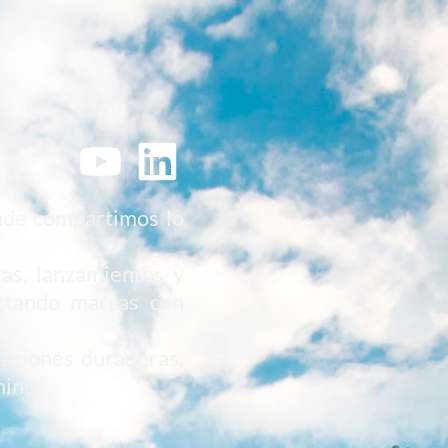
onde compartimos lo
ras, lanzamientos y
ectando marcas con
aciones duraderas,
mino.