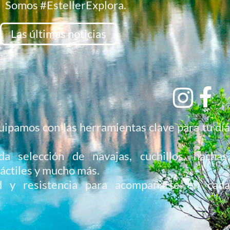
Somos #EstellerExplora.
Las últimas noticias
uipamos con las herramientas clave para tu día
a selección de navajas, cuchillos, hachas,
ráctiles y mucho más.
ad y resistencia para acompañarte en cada