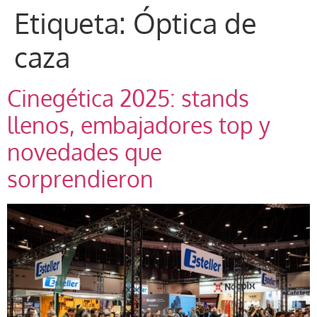
Etiqueta:
Óptica de
caza
Cinegética 2025: stands
llenos, embajadores top y
novedades que
sorprendieron