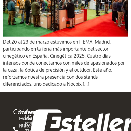
Del 20 al 23 de marzo estuvimos en IFEMA, Madrid,
participando en la feria más importante del sector
cinegético en España: Cinegética 2025. Cuatro días
intensos donde conectamos con miles de apasionados por
la caza, la óptica de precisión y el outdoor. Este año,
reforzamos nuestra presencia con dos stands
diferenciados: uno dedicado a Nocpix […]
Contacto
Navega
Acceso
Rápido
Home
+34
B2B
Marcas
936
Tienda