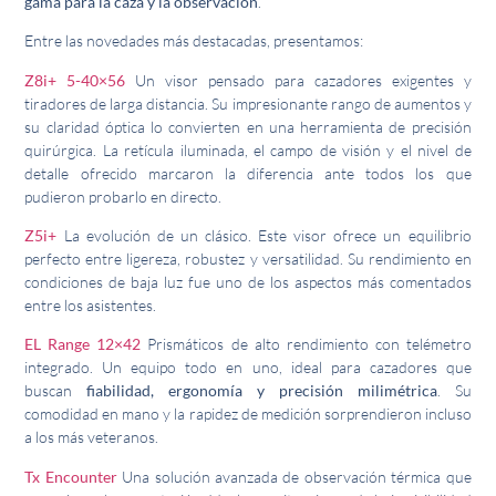
gama para la caza y la observación
.
Entre las novedades más destacadas, presentamos:
Z8i+ 5-40×56
Un visor pensado para cazadores exigentes y
tiradores de larga distancia. Su impresionante rango de aumentos y
su claridad óptica lo convierten en una herramienta de precisión
quirúrgica. La retícula iluminada, el campo de visión y el nivel de
detalle ofrecido marcaron la diferencia ante todos los que
pudieron probarlo en directo.
Z5i+
La evolución de un clásico. Este visor ofrece un equilibrio
perfecto entre ligereza, robustez y versatilidad. Su rendimiento en
condiciones de baja luz fue uno de los aspectos más comentados
entre los asistentes.
EL Range 12×42
Prismáticos de alto rendimiento con telémetro
integrado. Un equipo todo en uno, ideal para cazadores que
buscan
fiabilidad, ergonomía y precisión milimétrica
. Su
comodidad en mano y la rapidez de medición sorprendieron incluso
a los más veteranos.
Tx Encounter
Una solución avanzada de observación térmica que