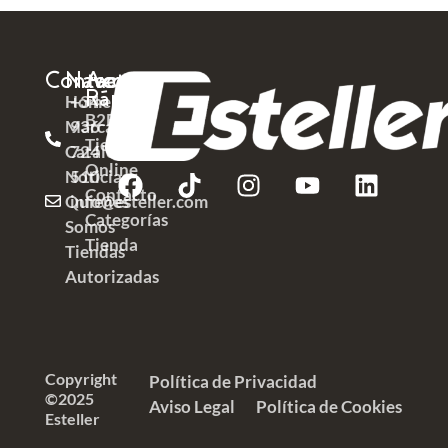
Contacto
Navega
Acceso
Rápido
Home
+34
B2B
Marcas
936
Tienda
Catálogos
724
Online
Noticias
510
Contacto
Quienes
info@esteller.com
Categorías
Somos
Tienda
Tiendas
Autorizadas
Copyright
Política de Privacidad
©2025
Aviso Legal
Política de Cookies
Esteller