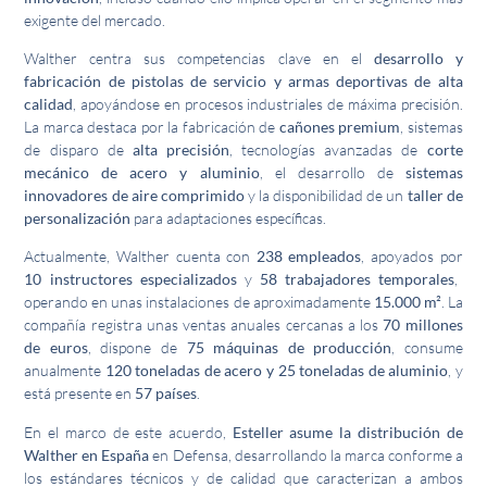
exigente del mercado.
Walther centra sus competencias clave en el
desarrollo y
fabricación de pistolas de servicio y armas deportivas de alta
calidad
, apoyándose en procesos industriales de máxima precisión.
La marca destaca por la fabricación de
cañones premium
, sistemas
de disparo de
alta precisión
, tecnologías avanzadas de
corte
mecánico de acero y aluminio
, el desarrollo de
sistemas
innovadores de aire comprimido
y la disponibilidad de un
taller de
personalización
para adaptaciones específicas.
Actualmente, Walther cuenta con
238 empleados
, apoyados por
10 instructores especializados
y
58 trabajadores temporales
,
operando en unas instalaciones de aproximadamente
15.000 m²
. La
compañía registra unas ventas anuales cercanas a los
70 millones
de euros
, dispone de
75 máquinas de producción
, consume
anualmente
120 toneladas de acero y 25 toneladas de aluminio
, y
está presente en
57 países
.
En el marco de este acuerdo,
Esteller asume la distribución de
Walther en España
en Defensa, desarrollando la marca conforme a
los estándares técnicos y de calidad que caracterizan a ambos