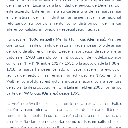
de la marca en España para la unidad de negocio de Defensa. Con
este acuerdo, Esteller suma a su cartera una de las marcas más
emblemáticas de la industria armamentística internacional,
reforzando su posicionamiento como distribuidor de marcas
líderes por calidad, innovación y especialización técnica.
Fundada en
1886 en Zella-Mehlis (Turingia, Alemania)
, Walther
cuenta con más de un siglo de historia ligada al desarrollo de armas
de fuego de alto rendimiento. Desde la fabricación de sus primeras
pistolas en
1908
, pasando por la introducción de modelos icónicos
como las
PP y PPK entre 1929 y 1931
, o la adopción de la
P38 en
1938
, la marca ha desempeñado un papel clave en la evolución
técnica del sector. Tras reiniciar su actividad en
1950 en Ulm
,
Walther consolidó su estructura industrial actual con la apertura
de su planta de producción en
Ulm Lehrer Feld en 2005
, formando
parte del
PW Group (Umarex) desde 1993
.
La visión de Walther se articula en torno a tres principios:
Éxito,
pasión y rendimiento
. La compañía se define como líder en
rendimiento, impulsada por una pasión absoluta por el producto y
una filosofía clara de
no aceptar compromisos en calidad ni en
innovación
, incluso cuando ello implica operar en el segmento más