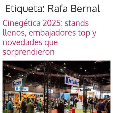
Etiqueta:
Rafa Bernal
Cinegética 2025: stands
llenos, embajadores top y
novedades que
sorprendieron