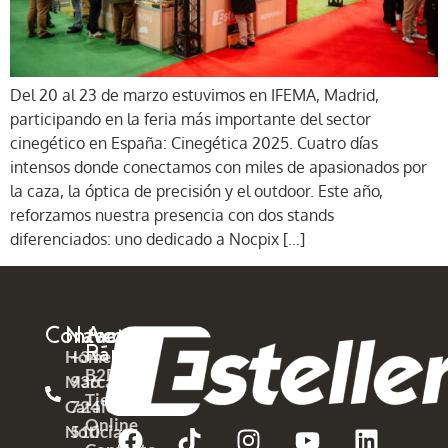
Del 20 al 23 de marzo estuvimos en IFEMA, Madrid,
participando en la feria más importante del sector
cinegético en España: Cinegética 2025. Cuatro días
intensos donde conectamos con miles de apasionados por
la caza, la óptica de precisión y el outdoor. Este año,
reforzamos nuestra presencia con dos stands
diferenciados: uno dedicado a Nocpix […]
Contacto
Navega
Acceso
Rápido
Home
+34
B2B
Marcas
936
Tienda
Catálogos
724
Online
Noticias
510