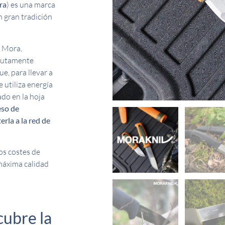
ra
) es una marca
 gran tradición
e Mora,
olutamente
e, para llevar a
 utiliza energía
ado en la hoja
eso de
rla a la red de
os costes de
 máxima calidad
cubre la