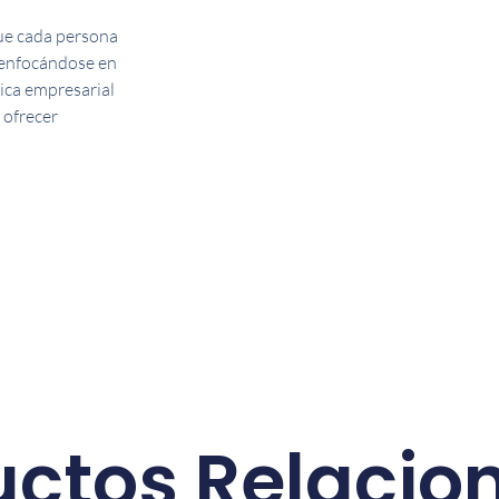
ue cada persona
n enfocándose en
tica empresarial
 ofrecer
uctos Relacio