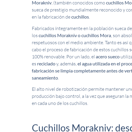
Morakniv
, (también conocidos como
cuchillos Mo
sueca de prestigio mundialmente reconocido y con
en la fabricación de
cuchillos
.
Fabricados íntegramente en la población sueca d
los
cuchillos Morakniv o cuchillos Mora
, son abs
respetuosos con el medio ambiente. Tanto es así qu
cabo el proceso de fabricación de estos cuchillos se
100% renovable. Por un lado, el
acero sueco
utiliz
es
reciclado
y, además,
el agua utilizada en el proc
fabricación se limpia completamente antes de verte
saneamiento
.
El alto nivel de robotización permite mantener un
producción bajo control, a la vez que aseguran la
en cada uno de los cuchillos.
Cuchillos Morakniv: des