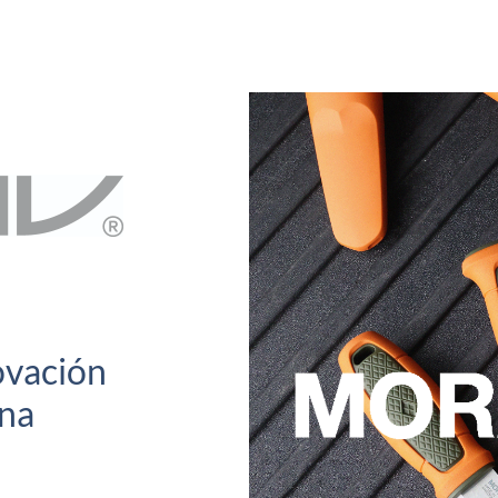
ovación
una