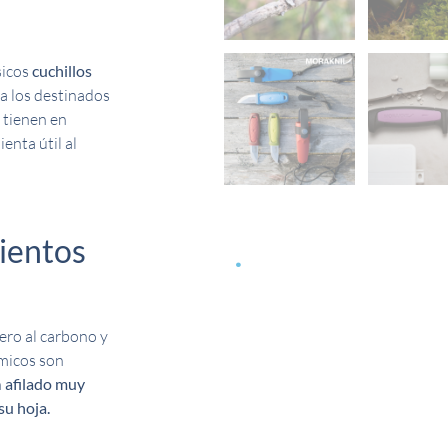
sicos
cuchillos
a los destinados
s tienen en
enta útil al
mientos
.
cero al carbono y
micos son
n
afilado muy
su hoja.