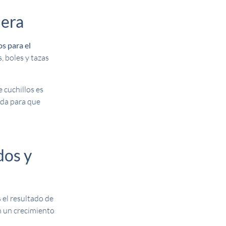
dera
os para el
 boles y tazas
e cuchillos es
ada para que
dos y
 el resultado de
 un crecimiento