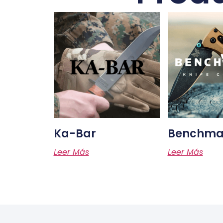
Ka-Bar
Benchma
Leer Más
Leer Más