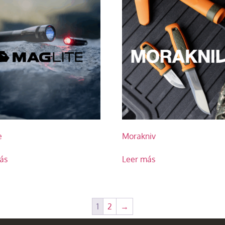
e
Morakniv
ás
Leer más
1
2
→