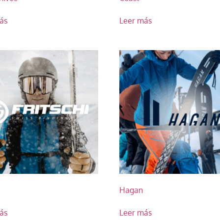
ás
Leer más
i
Hagan
ás
Leer más