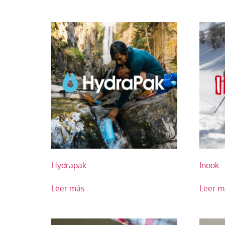
Hydrapak
Inook
Leer más
Leer m