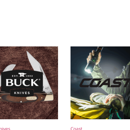
nives
Coast