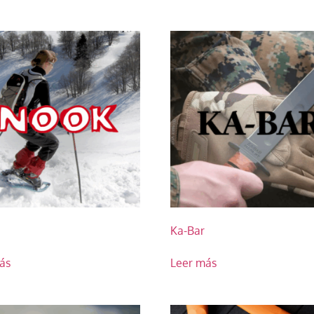
Ka-Bar
ás
Leer más