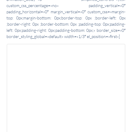
custom_css_percentage=»no» padding_vertical=»0″
padding_horizontal=»0″ margin_vertical=»0″ custom_css=»margin-
top: 0px;margin-bottom: 0px;border-top: 0px ;border-left: 0px
;border-right: 0px ;border-bottom: 0px ;padding-top: 0px;padding-
left: 0px;padding-right: 0px;padding-bottom: 0px;» border_size=»0″
border_styling_global=»default» width=»1/3″ el_position=»first»]