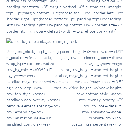
custom_css_percentage=»no» padding_vertical=»0″
padding_horizontal=»0″ margin_vertical=»0″ custom_css=»margin-
top: 0px;margin-bottom: 0px;border-top: 0px ;border-left: 0px
;border-right: 0px ;border-bottom: 0px ;padding-top: 0px;padding-
left: 0px;padding-right: 0px;padding-bottom: 0px;» border_size=»0″
border_styling_global=»default» width=»1/2″ el_position=»last»]
[/spb_text_block] [spb_blank_spacer height=»30px» width=»1/1″
el_position=»first last»] [spb_row element_name=»Row»
wrap_type=»content-width» row_bg_type=»image»
row_bg_color=»#0062b1″ color_row_height=»content-height»
bg_type=»cover» parallax_image_height=»content-height»
parallax_image_movement=»stellar» parallax_image_speed=»0.5″
bg_video_loop=»yes» parallax_video_height=»window-height»
row_top_style=»none» row_bottom_style=»none»
parallax_video_overlay=»none» row_overlay_opacity=»0″
remove_element_spacing=»no» row_col_pos=»default»
row_expanding=»no» row_animation=»none»
row_animation_delay=»0″ minimize_row=»no»
simplified_controls=»yes» custom_css_percentage=»no»