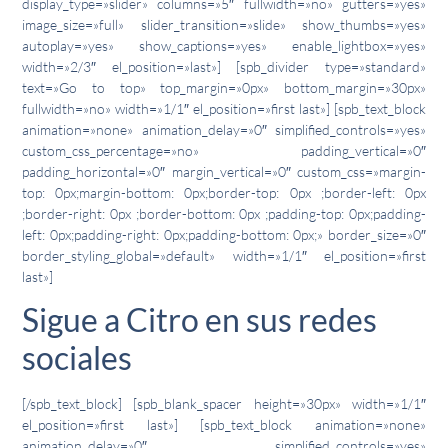
display_type=»slider» columns=»5″ fullwidth=»no» gutters=»yes»
image_size=»full» slider_transition=»slide» show_thumbs=»yes»
autoplay=»yes» show_captions=»yes» enable_lightbox=»yes»
width=»2/3″ el_position=»last»] [spb_divider type=»standard»
text=»Go to top» top_margin=»0px» bottom_margin=»30px»
fullwidth=»no» width=»1/1″ el_position=»first last»] [spb_text_block
animation=»none» animation_delay=»0″ simplified_controls=»yes»
custom_css_percentage=»no» padding_vertical=»0″
padding_horizontal=»0″ margin_vertical=»0″ custom_css=»margin-
top: 0px;margin-bottom: 0px;border-top: 0px ;border-left: 0px
;border-right: 0px ;border-bottom: 0px ;padding-top: 0px;padding-
left: 0px;padding-right: 0px;padding-bottom: 0px;» border_size=»0″
border_styling_global=»default» width=»1/1″ el_position=»first
last»]
Sigue a Citro en sus redes
sociales
[/spb_text_block] [spb_blank_spacer height=»30px» width=»1/1″
el_position=»first last»] [spb_text_block animation=»none»
animation_delay=»0″ simplified_controls=»yes»