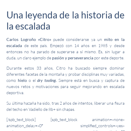
Una leyenda de la historia de
la escalada
Carlos Logroño «Citro»
puede considerarse ya un
mito en la
escalada
de este país. Empezó con 14 años en 1985 y desde
entonces no ha parado de superarse a sí mismo. Es, sin lugar a
duda, un claro ejemplo de
pasión y perseverancia
por este deporte.
Durante estos 33 años, Citro ha buscado siempre dominar
diferentes facetas de la montaña y probar disciplinas muy variadas,
como
hielo
o el
dry
tooling.
Siempre está en busca y captura de
nuevos retos y motivaciones para seguir mejorando en escalada
deportiva.
Su última hazaña ha sido, tras 2 años de intentos, liberar una fisura
del techo en Vadiello de 8b+ sin chapas.
[/spb_text_block] [spb_text_block animation=»none»
animation_delay=»0″ simplified_controls=»yes»