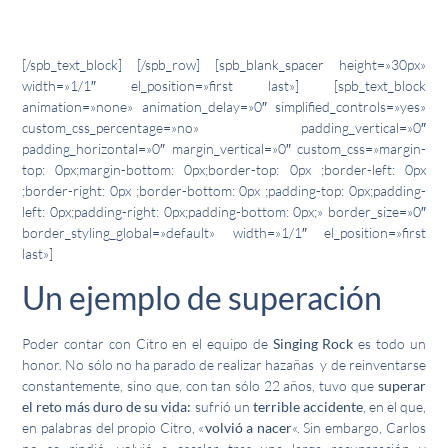
– Carlos Logroño «Citro»
[/spb_text_block] [/spb_row] [spb_blank_spacer height=»30px»
width=»1/1″ el_position=»first last»] [spb_text_block
animation=»none» animation_delay=»0″ simplified_controls=»yes»
custom_css_percentage=»no» padding_vertical=»0″
padding_horizontal=»0″ margin_vertical=»0″ custom_css=»margin-
top: 0px;margin-bottom: 0px;border-top: 0px ;border-left: 0px
;border-right: 0px ;border-bottom: 0px ;padding-top: 0px;padding-
left: 0px;padding-right: 0px;padding-bottom: 0px;» border_size=»0″
border_styling_global=»default» width=»1/1″ el_position=»first
last»]
Un ejemplo de superación
Poder contar con Citro en el equipo de
Singing Rock
es todo un
honor. No sólo no ha parado de realizar hazañas y de reinventarse
constantemente, sino que, con tan sólo 22 años, tuvo que
superar
el reto más duro de su vida:
sufrió un
terrible accidente
, en el que,
en palabras del propio Citro, «
volvió a nacer
«. Sin embargo, Carlos