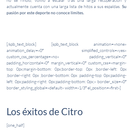
no se rindió, volvió a escalar tras una larga recuperación y
actualmente cuenta con una larga lista de hitos a sus espaldas.
Su
pasión por este deporte no conoce límites.
[/spb_text_block] [spb_text_block animation=»none»
animation_delay=»0″ simplified_controls=»yes»
custom_css_percentage=»no» padding_vertical=»0″
padding_horizontal=»0″ margin_vertical=»0″ custom_css=»margin-
top: 0px;margin-bottom: 0px;border-top: 0px ;border-left: 0px
;border-right: 0px ;border-bottom: 0px ;padding-top: 0px;padding-
left: 0px;padding-right: 0px;padding-bottom: 0px;» border_size=»0″
border_styling_global=»default» width=»1/3″ el_position=»first»]
Los éxitos de Citro
[one_half]