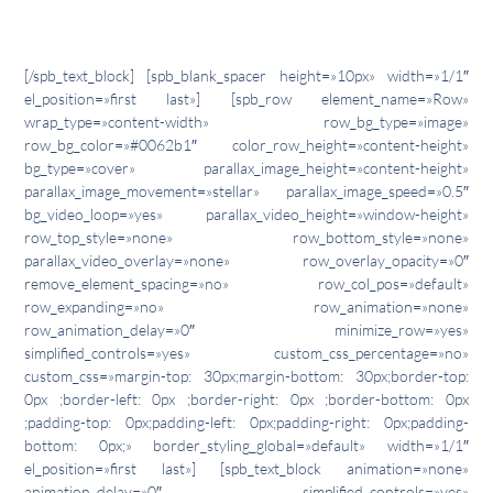
[/spb_text_block] [spb_blank_spacer height=»10px» width=»1/1″
el_position=»first last»] [spb_row element_name=»Row»
wrap_type=»content-width» row_bg_type=»image»
row_bg_color=»#0062b1″ color_row_height=»content-height»
bg_type=»cover» parallax_image_height=»content-height»
parallax_image_movement=»stellar» parallax_image_speed=»0.5″
bg_video_loop=»yes» parallax_video_height=»window-height»
row_top_style=»none» row_bottom_style=»none»
parallax_video_overlay=»none» row_overlay_opacity=»0″
remove_element_spacing=»no» row_col_pos=»default»
row_expanding=»no» row_animation=»none»
row_animation_delay=»0″ minimize_row=»yes»
simplified_controls=»yes» custom_css_percentage=»no»
custom_css=»margin-top: 30px;margin-bottom: 30px;border-top:
0px ;border-left: 0px ;border-right: 0px ;border-bottom: 0px
;padding-top: 0px;padding-left: 0px;padding-right: 0px;padding-
bottom: 0px;» border_styling_global=»default» width=»1/1″
el_position=»first last»] [spb_text_block animation=»none»
animation_delay=»0″ simplified_controls=»yes»