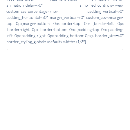
animation_delay=»0″ simplified_controls=»yes»
custom_css_percentage=»no» padding_vertical=»0″
padding_horizontal=»0″ margin_vertical=»0″ custom_css=»margin-
top: 0px;margin-bottom: 0px;border-top: 0px ;border-left: 0px
;border-right: 0px ;border-bottom: 0px ;padding-top: 0px;padding-
left: 0px;padding-right: 0px;padding-bottom: 0px;» border_size=»0″
border_styling_global=»default» width=»1/3″]