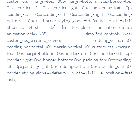
custom_css=»margin-top: 30px;margin-bottom: 30px;border-top:
0px ;border-left: 0px ;border-right: 0px ;border-bottom: 0px
;padding-top: 0px;padding-left: 0px;padding-right: 0px;padding-
bottom: 0px;» border_styling_global=»default» width=»1/1″
el_position=»first last»] [spb_text_block animation=»none»
animation_delay=»0″ simplified_controls=»yes»
custom_css_percentage=»no» padding_vertical=»0″
padding_horizontal=»0″ margin_vertical=»0″ custom_css=»margin-
top: 0px;margin-bottom: 0px;border-top: 0px ;border-left: 0px
;border-right: 0px ;border-bottom: 0px ;padding-top: 0px;padding-
left: 0px;padding-right: 0px;padding-bottom: 0px;» border_size=»0″
border_styling_global=»default» width=»1/1″ el_position=»first
last»]
“Cuando volví a nacer después
del accidente, se reforzó mi
idea de pasármelo bien en la
vida”