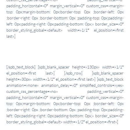
padding_horizontal=»0″ margin_vertical=»0″ custom_css=»margin-
top: 0px;margin-bottom: 0px;border-top: 0px ;border-left: 0px
;border-right: 0px ;border-bottom: 0px ;padding-top: 0px;padding-
left: 0px;padding-right: 0px;padding-bottom: 0px;» border_size=»0″
border_styling_global=»default» width=»1/1″ el_position=»first
last»]
Carlos Logroño «Citro»
escalador y embajador Singing Rock
[/spb_text_block] [spb_blank_spacer height=»130px» width=»1/1″
el_position=»first last»] [/spb_row] [spb_blank_spacer
height=»30px» width=»1/1″ el_position=»first last»] [spb_text_block
animation=»none» animation_delay=»0″ simplified_controls=»yes»
custom_css_percentage=»no» padding_vertical=»0″
padding_horizontal=»0″ margin_vertical=»0″ custom_css=»margin-
top: 0px;margin-bottom: 0px;border-top: 0px ;border-left: 0px
;border-right: 0px ;border-bottom: 0px ;padding-top: 0px;padding-
left: 0px;padding-right: 0px;padding-bottom: 0px;» border_size=»0″
border_styling_global=»default» width=»1/2″ el_position=»first»]