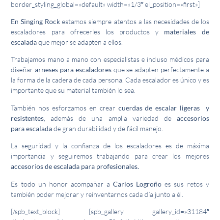
border_styling_global=»default» width=»1/3″ el_position=»first»]
En Singing Rock
estamos siempre atentos a las necesidades de los
escaladores para ofrecerles los productos y
materiales de
escalada
que mejor se adapten a ellos.
Trabajamos mano a mano con especialistas e incluso médicos para
diseñar
arneses para escaladores
que se adapten perfectamente a
la forma de la cadera de cada persona. Cada escalador es único y es
importante que su material también lo sea.
También nos esforzamos en crear
cuerdas
de escalar
ligeras y
resistentes
, además de una amplia variedad de
accesorios
para
escalada
de gran durabilidad y de fácil manejo.
La seguridad y la confianza de los escaladores es de máxima
importancia y seguiremos trabajando para crear los mejores
accesorios de
escalada
para profesionales.
Es todo un honor acompañar a
Carlos Logroño
es sus retos y
también poder mejorar y reinventarnos cada día junto a él.
[/spb_text_block] [spb_gallery gallery_id=»31184″