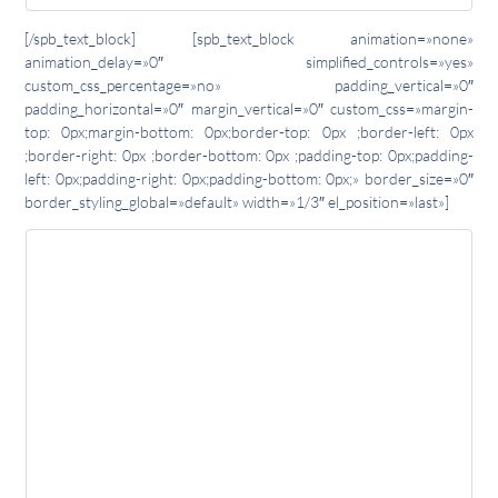
[/spb_text_block] [spb_text_block animation=»none»
animation_delay=»0″ simplified_controls=»yes»
custom_css_percentage=»no» padding_vertical=»0″
padding_horizontal=»0″ margin_vertical=»0″ custom_css=»margin-
top: 0px;margin-bottom: 0px;border-top: 0px ;border-left: 0px
;border-right: 0px ;border-bottom: 0px ;padding-top: 0px;padding-
left: 0px;padding-right: 0px;padding-bottom: 0px;» border_size=»0″
border_styling_global=»default» width=»1/3″ el_position=»last»]