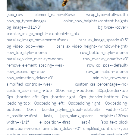
[spb_row element_name=»Row» wrap_type=»full-width»
row_bg_type=»image» color_row_height=»content-height»
bg_image=»31193″ bg_type=»cover»
parallax_image_height=»content-height»
parallax_image_movement=»fixed» parallax_image_speed=»0.5″
bg_video_loop=»yes» parallax_video_height=»window-height»
row_top_style=»none» row_bottom_style=»none»
parallax_video_overlay=»none» row_overlay_opacity=»0″
remove_element_spacing=»yes» row_col_pos=»default»
row_expanding=»no» row_animation=»none»
row_animation_delay=»0″ minimize_row=»no»
simplified_controls=»yes» custom_css_percentage=»no»
custom_css=»margin-top: 30px;margin-bottom: 30px;border-top:
0px ;border-left: 0px ;border-right: 0px ;border-bottom: 0px
;padding-top: 0px;padding-left: 0px;padding-right: 0px;padding-
bottom: 0px;» border_styling_global=»default» width=»1/1″
el_position=»first last»] [spb_blank_spacer height=»130px»
width=»1/1″ el_position=»first last»] [spb_text_block
animation=»none» animation_delay=»0″ simplified_controls=»yes»
custom_css_percentage=»no» padding_vertical=»0″