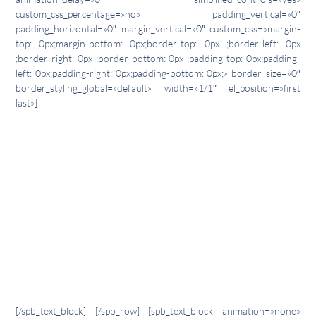
custom_css_percentage=»no» padding_vertical=»0″
padding_horizontal=»0″ margin_vertical=»0″ custom_css=»margin-
top: 0px;margin-bottom: 0px;border-top: 0px ;border-left: 0px
;border-right: 0px ;border-bottom: 0px ;padding-top: 0px;padding-
left: 0px;padding-right: 0px;padding-bottom: 0px;» border_size=»0″
border_styling_global=»default» width=»1/1″ el_position=»first
last»]
«Lo que me gusta más de esta
marca es que es de escaladores
que desarrollan productos para
escaladores. Esto se nota a la
hora de hacer el material»
– Carlos logroño «Citro»
[/spb_text_block] [/spb_row] [spb_text_block animation=»none»