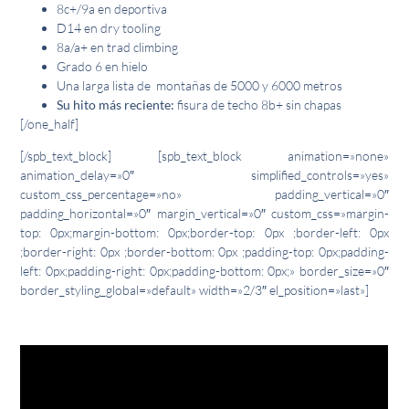
8c+/9a en deportiva
D14 en dry tooling
8a/a+ en trad climbing
Grado 6 en hielo
Una larga lista de montañas de 5000 y 6000 metros
Su hito más reciente:
fisura de techo 8b+ sin chapas
[/one_half]
[/spb_text_block] [spb_text_block animation=»none»
animation_delay=»0″ simplified_controls=»yes»
custom_css_percentage=»no» padding_vertical=»0″
padding_horizontal=»0″ margin_vertical=»0″ custom_css=»margin-
top: 0px;margin-bottom: 0px;border-top: 0px ;border-left: 0px
;border-right: 0px ;border-bottom: 0px ;padding-top: 0px;padding-
left: 0px;padding-right: 0px;padding-bottom: 0px;» border_size=»0″
border_styling_global=»default» width=»2/3″ el_position=»last»]