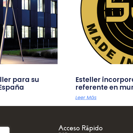
ller para su
Esteller incorpor
n España
referente en mun
Leer Más
a
Acceso Rápido