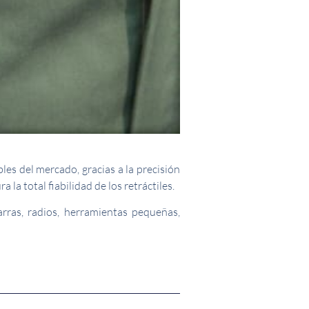
es del mercado, gracias a la precisión
la total fiabilidad de los retráctiles.
arras, radios, herramientas pequeñas,