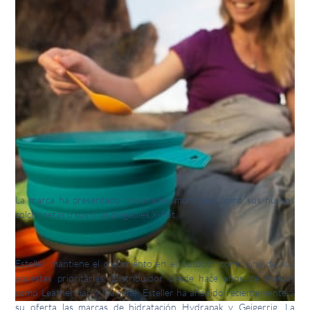
La marca ha presentado novedades mundiales como sus nuevas
colchonetas o sus ollas plegables X-Pot.
Esteller mantiene el crecimiento en el outdoor como una de sus
apuestas prioritarias. Distribuidor desde hace años de marcas
como Leatherman y Nalgene, Esteller ha añadido recientemente a
su oferta las marcas de hidratación Hydrapak y Geigerrig. La