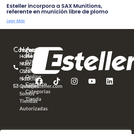
Esteller incorpora a SAX Munitions,
referente en munición libre de plomo
Leer Más
Contacto
Navega
Acceso
Rápido
Home
+34
B2B
Marcas
936
Tienda
Catálogos
724
Online
Noticias
510
Contacto
Quienes
info@esteller.com
Categorías
Somos
Tienda
Tiendas
Autorizadas