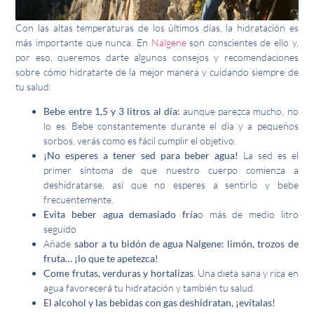
Con las altas temperaturas de los últimos días, la hidratación es
más importante que nunca. En
Nalgene
son conscientes de ello y,
por eso, queremos darte algunos consejos y recomendaciones
sobre cómo hidratarte de la mejor manera y cuidando siempre de
tu salud:
Bebe entre 1,5 y 3 litros al día:
aunque parezca mucho, no
lo es. Bebe constantemente durante el día y a pequeños
sorbos, verás como es fácil cumplir el objetivo.
¡No esperes a tener sed para beber agua!
La sed es el
primer síntoma de que nuestro cuerpo comienza a
deshidratarse, así que no esperes a sentirlo y bebe
frecuentemente.
Evita beber
agua demasiado fría
o más de medio litro
seguido
Añade
sabor a tu bidón de agua Nalgene: limón, trozos de
fruta… ¡lo que te apetezca!
Come frutas, verduras y hortalizas
. Una dieta sana y rica en
agua favorecerá tu hidratación y también tu salud.
El alcohol y las bebidas con gas deshidratan, ¡evítalas!