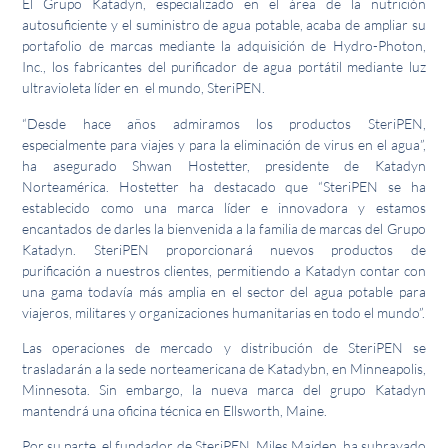
El Grupo Katadyn, especializado en el área de la nutrición
autosuficiente y el suministro de agua potable, acaba de ampliar su
portafolio de marcas mediante la adquisición de Hydro-Photon,
Inc., los fabricantes del purificador de agua portátil mediante luz
ultravioleta líder en el mundo, SteriPEN.
“Desde hace años admiramos los productos SteriPEN,
especialmente para viajes y para la eliminación de virus en el agua”,
ha asegurado Shwan Hostetter, presidente de Katadyn
Norteamérica. Hostetter ha destacado que “SteriPEN se ha
establecido como una marca líder e innovadora y estamos
encantados de darles la bienvenida a la familia de marcas del Grupo
Katadyn. SteriPEN proporcionará nuevos productos de
purificación a nuestros clientes, permitiendo a Katadyn contar con
una gama todavía más amplia en el sector del agua potable para
viajeros, militares y organizaciones humanitarias en todo el mundo”.
Las operaciones de mercado y distribución de SteriPEN se
trasladarán a la sede norteamericana de Katadybn, en Minneapolis,
Minnesota. Sin embargo, la nueva marca del grupo Katadyn
mantendrá una oficina técnica en Ellsworth, Maine.
Por su parte, el fundador de SteriPEN, Miles Maiden, ha subrayado