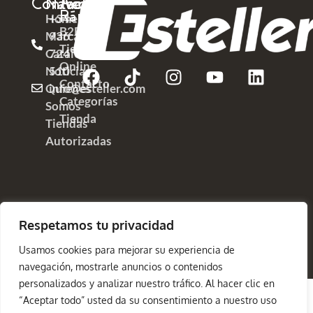
Contacto
Navega
Acceso
Rápido
Home
+34
B2B
Marcas
936
Tienda
Catálogos
724
Online
Noticias
510
Contacto
Quienes
info@esteller.com
Categorías
Somos
Tienda
Tiendas
Autorizadas
Copyright
Política de Privacidad
Respetamos tu privacidad
©2025
Aviso Legal
Política de Cookies
Esteller
Usamos cookies para mejorar su experiencia de
navegación, mostrarle anuncios o contenidos
personalizados y analizar nuestro tráfico. Al hacer clic en
“Aceptar todo” usted da su consentimiento a nuestro uso