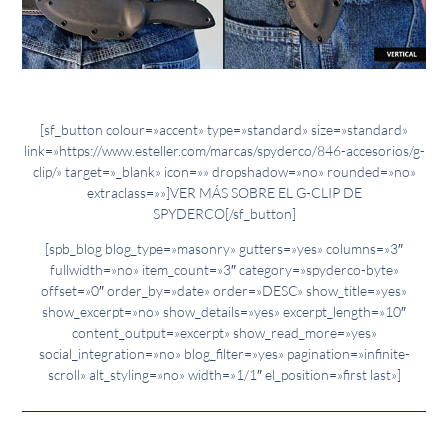
[sf_button colour=»accent» type=»standard» size=»standard»
link=»https://www.esteller.com/marcas/spyderco/846-accesorios/g-
clip/» target=»_blank» icon=»» dropshadow=»no» rounded=»no»
extraclass=»»]VER MÁS SOBRE EL G-CLIP DE
SPYDERCO[/sf_button]
[spb_blog blog_type=»masonry» gutters=»yes» columns=»3″
fullwidth=»no» item_count=»3″ category=»spyderco-byte»
offset=»0″ order_by=»date» order=»DESC» show_title=»yes»
show_excerpt=»no» show_details=»yes» excerpt_length=»10″
content_output=»excerpt» show_read_more=»yes»
social_integration=»no» blog_filter=»yes» pagination=»infinite-
scroll» alt_styling=»no» width=»1/1″ el_position=»first last»]