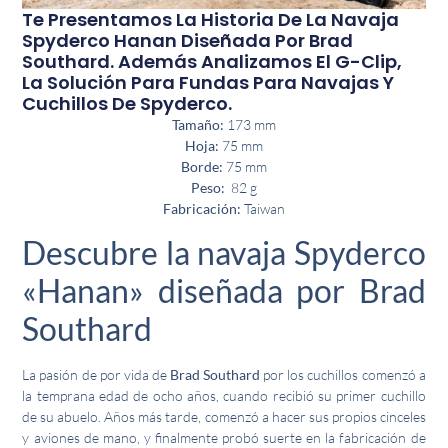
Te Presentamos La Historia De La Navaja
Spyderco Hanan Diseñada Por Brad
Southard. Además Analizamos El G-Clip,
La Solución Para Fundas Para Navajas Y
Cuchillos De Spyderco.
Tamaño:
173 mm
Hoja:
75 mm
Borde:
75 mm
Peso:
82 g
Fabricación:
Taiwan
Descubre la navaja Spyderco
«Hanan» diseñada por Brad
Southard
La pasión de por vida de
Brad Southard
por los cuchillos comenzó a
la temprana edad de ocho años, cuando recibió su primer cuchillo
de su abuelo. Años más tarde, comenzó a hacer sus propios cinceles
y aviones de mano, y finalmente probó suerte en la fabricación de