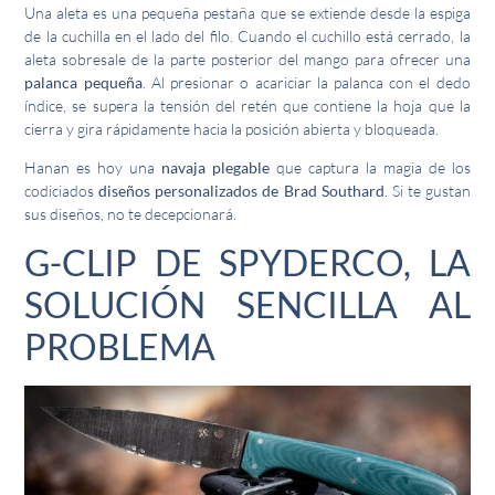
Una aleta es una pequeña pestaña que se extiende desde la espiga
de la cuchilla en el lado del filo. Cuando el cuchillo está cerrado, la
aleta sobresale de la parte posterior del mango para ofrecer una
palanca pequeña
. Al presionar o acariciar la palanca con el dedo
índice, se supera la tensión del retén que contiene la hoja que la
cierra y gira rápidamente hacia la posición abierta y bloqueada.
Hanan es hoy una
navaja plegable
que captura la magia de los
codiciados
diseños personalizados de Brad Southard
. Si te gustan
sus diseños, no te decepcionará.
G-CLIP DE SPYDERCO, LA
SOLUCIÓN SENCILLA AL
PROBLEMA