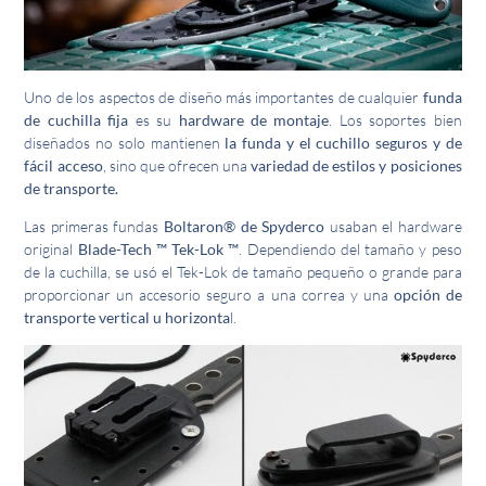
Uno de los aspectos de diseño más importantes de cualquier
funda
de cuchilla fija
es su
hardware de montaje
. Los soportes bien
diseñados no solo mantienen
la funda y el cuchillo seguros y de
fácil acceso
, sino que ofrecen una
variedad de estilos y posiciones
de transporte.
Las primeras fundas
Boltaron® de Spyderco
usaban el hardware
original
Blade-Tech ™ Tek-Lok ™
. Dependiendo del tamaño y peso
de la cuchilla, se usó el Tek-Lok de tamaño pequeño o grande para
proporcionar un accesorio seguro a una correa y una
opción de
transporte vertical u horizonta
l.