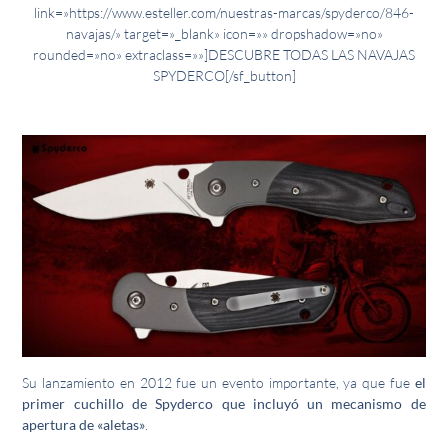
link=»https://www.esteller.com/nuestras-marcas/spyderco/846-
navajas/» target=»_blank» icon=»» dropshadow=»no»
rounded=»no» extraclass=»»]DESCUBRE TODAS LAS NAVAJAS
SPYDERCO[/sf_button]
Su lanzamiento en 2012 fue un evento importante, ya que fue
el
primer cuchillo de Spyderco que incluyó un mecanismo de
apertura de «aletas»
.