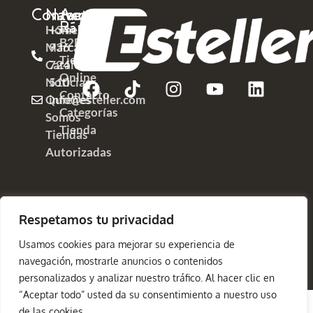
Contacto
Navega
Acceso
Rápido
Home
+34
B2B
Marcas
936
Tienda
Catálogos
724
Online
Noticias
510
Contacto
Quienes
info@esteller.com
Categorías
Somos
Tienda
Tiendas
Autorizadas
Respetamos tu privacidad
Copyright
Política de Privacidad
©2025
Aviso Legal
Política de Cookies
Usamos cookies para mejorar su experiencia de
Esteller
navegación, mostrarle anuncios o contenidos
personalizados y analizar nuestro tráfico. Al hacer clic en
“Aceptar todo” usted da su consentimiento a nuestro uso
de las cookies.