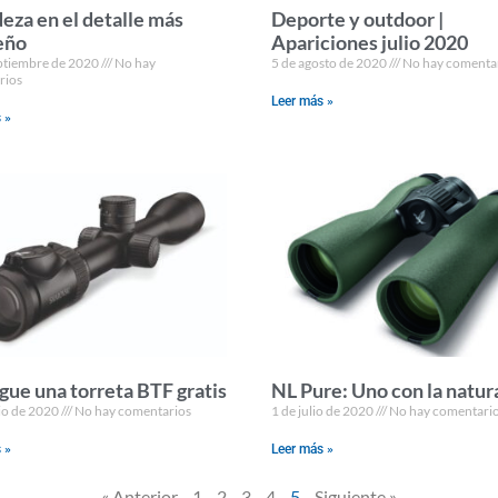
eza en el detalle más
Deporte y outdoor |
eño
Apariciones julio 2020
ptiembre de 2020
No hay
5 de agosto de 2020
No hay comenta
rios
Leer más »
 »
gue una torreta BTF gratis
NL Pure: Uno con la natur
lio de 2020
No hay comentarios
1 de julio de 2020
No hay comentari
 »
Leer más »
« Anterior
1
2
3
4
5
Siguiente »