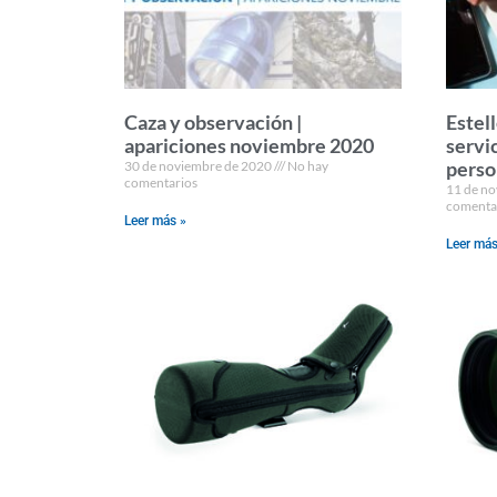
Caza y observación |
Estel
apariciones noviembre 2020
servi
perso
30 de noviembre de 2020
No hay
comentarios
11 de n
comenta
Leer más »
Leer más