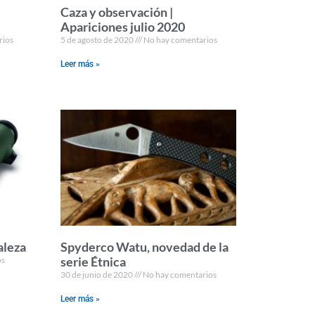
Caza y observación |
Apariciones julio 2020
rios
5 de agosto de 2020
No hay comentarios
Leer más »
aleza
Spyderco Watu, novedad de la
serie Étnica
os
30 de junio de 2020
No hay comentarios
Leer más »