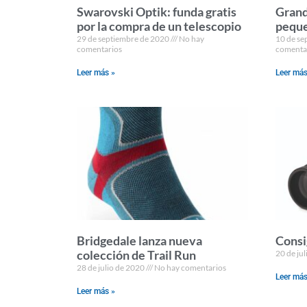
Swarovski Optik: funda gratis
Grand
por la compra de un telescopio
pequ
29 de septiembre de 2020
No hay
10 de se
comentarios
comenta
Leer más »
Leer más
Bridgedale lanza nueva
Consi
colección de Trail Run
20 de ju
28 de julio de 2020
No hay comentarios
Leer más
Leer más »