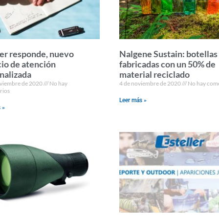
ler responde, nuevo
Nalgene Sustain: botellas
cio de atención
fabricadas con un 50% de
nalizada
material reciclado
oviembre de 2020
No hay
4 de noviembre de 2020
No hay come
rios
Leer más »
 »